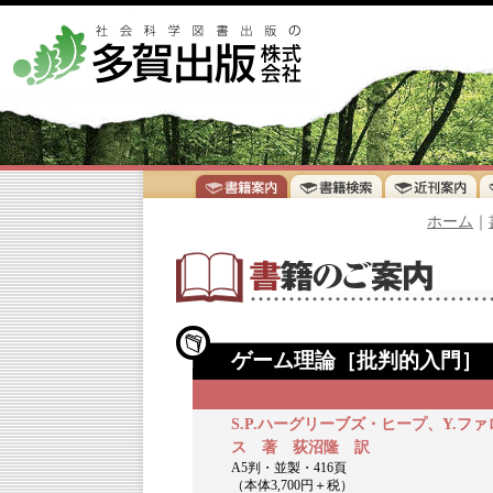
ホーム
｜
ゲーム理論［批判的入門］
S.P.ハーグリーブズ・ヒープ、Y.フ
ス 著 荻沼隆 訳
A5判・並製・416頁
（本体3,700円＋税）