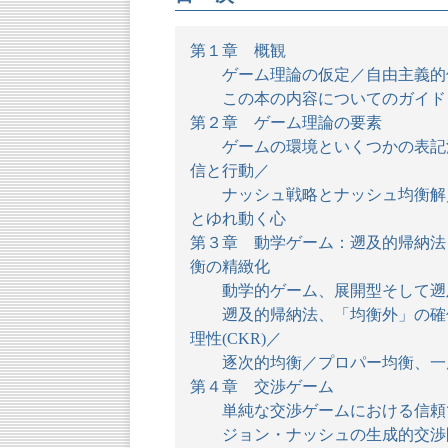
第１章 概観
ゲーム理論の仮定／自由主義的個
この本の内容についてのガイド
第２章 ゲーム理論の要素
ゲームの環境といくつかの表記法
信と行動／
ナッシュ戦略とナッシュ均衡解／
とゆれ動く心
第３章 動学ゲーム：遡及的帰納法
衡の精緻化
動学的ゲーム、展開型そして遡及
遡及的帰納法、「均衡外」の確信
理性(CKR)／
逐次的均衡／プロパー均衡、一層
第４章 交渉ゲーム
単純な交渉ゲームにおける信頼で
ジョン・ナッシュの生成的交渉