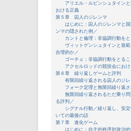
アリエル・ルビンシュタインと交
おける正義
第５章 囚人のジレンマ
はじめに：囚人のジレンマと国家
ンマの隠された例／
カントと倫理：非協調行動をと
ヴィットゲンシュタインと規範：
合理的か／
ゴーチェ：非協調行動をとること
アクセルロッドの競技会におけ
第６章 繰り返しゲームと評判
有限回繰り返される囚人のジレ
フォーク定理と無限回繰り返さ
無限回繰り返されるただ乗り問題
る評判／
シグナル行動／繰り返し、安定性
いての最後の話
第７章 進化ゲーム
はじめに：自主的秩序対政治的合