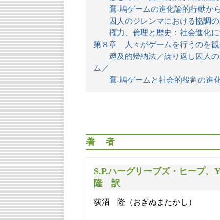
鷹-鳩ゲームの進化論的行動から
囚人のジレンマにおける協調の
権力、倫理と歴史：社会進化につ
第８章 人々がゲームを行うのを観
遡及的帰納法／繰り返し囚人のジ
ム／
鷹-鳩ゲームと社会的役割の進
著者
S.P.ハーグリーブズ・ヒープ、
隆 訳
荻沼 隆（おぎぬまたかし）