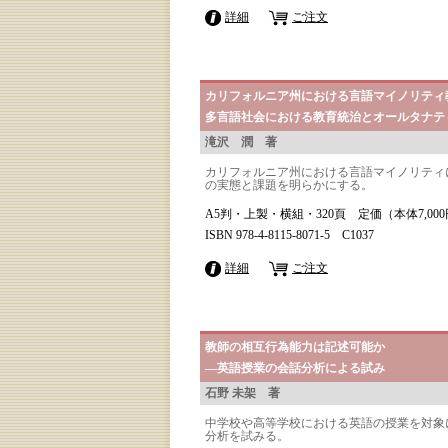
詳細
ご注文
カリフォルニア州における言語マイノリティ
多言語社会における教育統治とオールタナテ
滝沢 潤 著
カリフォルニア州における言語マイノリティ
の実態と課題を明らかにする。
A5判・上製・横組・320頁 定価（本体7,00
ISBN 978-4-8115-8071-5 C1037
詳細
ご注文
教師の相互行為能力は記述可能か
―英語授業の会話分析による試み
石野 未架 著
中学校や高等学校における英語の授業を対象
分析を試みる。