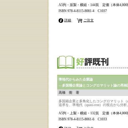
A5判・並製・横組・144頁 定価（本体4,00
ISBN 978-4-8115-8081-4 C1037
詳細
ご注文
準地代からみた企業論
―多国籍企業論とコングロマリット論の再検
高橋 衛 著
多国籍企業と多角化したコングロマリット（cong
追求を、準地代（quasi-rent）の視点から分析
A5判・上製・横組・132頁 定価（本体4,00
ISBN 978-4-8115-8061-6 C1033