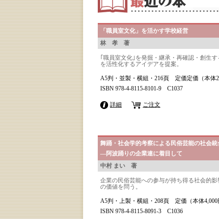
「職員室文化」を活かす学校経営
林 孝 著
｢職員室文化｣を発掘・継承・再確認・創生
を活性化するアイデアを提案。
A5判・並製・横組・216頁 定価定価（本体2,
ISBN 978-4-8115-8101-9 C1037
詳細
ご注文
舞踊・社会学的考察による民俗芸能の社会統
―阿波踊りの企業連に着目して
中村 まい 著
企業の民俗芸能への参与が持ち得る社会的影
の価値を問う。
A5判・上製・横組・208頁 定価（本体4,00
ISBN 978-4-8115-8091-3 C1036