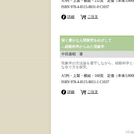
A5判・上製・横組・232頁 定価（本体5,00
ISBN 978-4-8115-8031-9 C1037
詳細
ご注文
深く豊かな人間探究をめざして
―経験科学からみた現象学
中田基昭 著
現象学の方法論を遵守しながら、経験科学と
な在り方を探究。
A5判・上製・横組・168頁 定価（本体3,00
ISBN 978-4-8115-8011-1 C1037
詳細
ご注文
©Copy