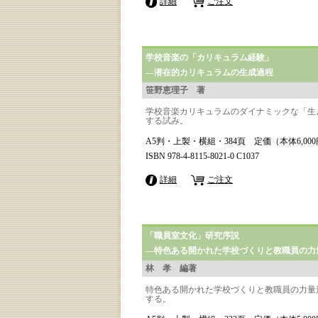
詳細
ご注文
学校音楽の「カリキュラム経験」
―潜在的カリキュラムの生成過程
笹野恵理子 著
学校音楽カリキュラムのダイナミックな「生
する試み。
A5判・上製・横組・384頁 定価（本体6,00
ISBN 978-4-8115-8021-0 C1037
詳細
ご注文
「職員室文化」研究序説
―特色ある開かれた学校づくりと教職員の力
林 孝 編著
特色ある開かれた学校づくりと教職員の力量
する。