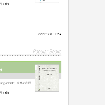
0円＋税）
このページのトップ▲
討
lomerate）企業の利潤
。
0円＋税）