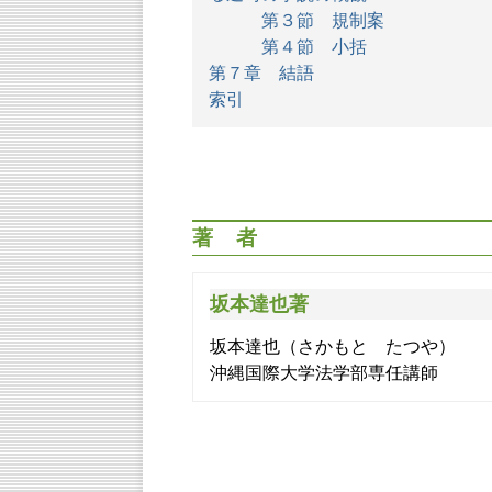
第３節 規制案
第４節 小括
第７章 結語
索引
著者
坂本達也著
坂本達也（さかもと たつや）
沖縄国際大学法学部専任講師