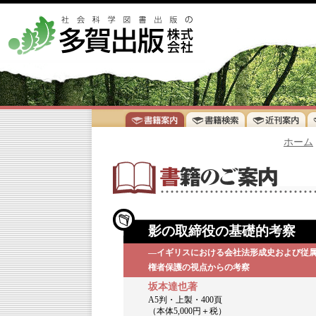
ホーム
影の取締役の基礎的考察
―イギリスにおける会社法形成史および従
権者保護の視点からの考察
坂本達也著
A5判・上製・400頁
（本体5,000円＋税）